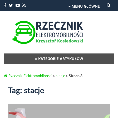
≡ MENU GŁÓWNE
Przejdź
do
treści
≡ KATEGORIE ARTYKUŁÓW
Przejdź
do
Rzecznik Elektromobilności
»
stacje
»
Strona 3
treści
Tag:
stacje