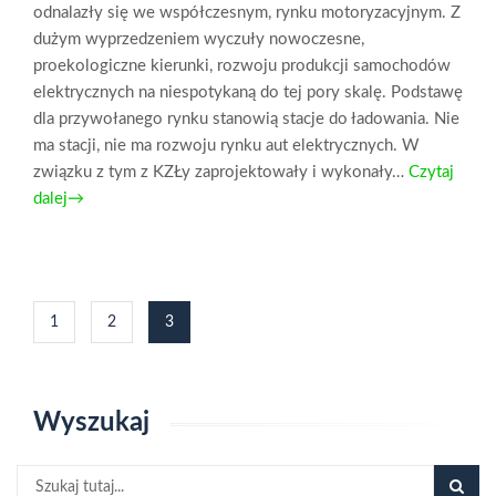
odnalazły się we współczesnym, rynku motoryzacyjnym. Z
dużym wyprzedzeniem wyczuły nowoczesne,
proekologiczne kierunki, rozwoju produkcji samochodów
elektrycznych na niespotykaną do tej pory skalę. Podstawę
dla przywołanego rynku stanowią stacje do ładowania. Nie
ma stacji, nie ma rozwoju rynku aut elektrycznych. W
związku z tym z KZŁy zaprojektowały i wykonały…
Czytaj
dalej→
Nawigacja
1
2
3
po
wpisach
Wyszukaj