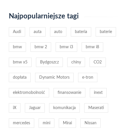
Najpopularniejsze tagi
Audi
auta
auto
bateria
baterie
bmw
bmw 2
bmw i3
bmw i8
bmw x5
Bydgoszcz
chiny
CO2
dopłata
Dynamic Motors
e-tron
elektromobolność
finansowanie
inext
iX
Jaguar
komunikacja
Maserati
mercedes
mini
Mirai
Nissan