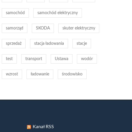
samochód
samochód elektryczny
samorząd
SKODA
skuter elektryczny
sprzedaż
stacja ładowania
stacje
test
transport
Ustawa
wodór
wzrost
ładowanie
środowisko
Kanał RSS