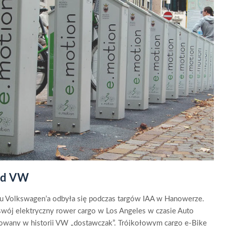
od VW
u Volkswagen’a odbyła się podczas targów IAA w Hanowerze.
swój elektryczny rower cargo w Los Angeles w czasie Auto
owany w historii VW „dostawczak”. Trójkołowym cargo e-Bike