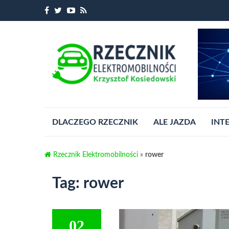
Przejdź
DLACZEGO RZECZNIK
ALE JAZDA
INT
do
treści
Rzecznik Elektromobilności
»
rower
Tag:
rower
02