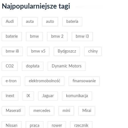
Najpopularniejsze tagi
Audi
auta
auto
bateria
baterie
bmw
bmw 2
bmw i3
bmw i8
bmw x5
Bydgoszcz
chiny
CO2
dopłata
Dynamic Motors
e-tron
elektromobolność
finansowanie
inext
iX
Jaguar
komunikacja
Maserati
mercedes
mini
Mirai
Nissan
praca
rower
rzecznik