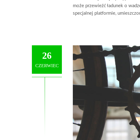
może przewieźć ładunek o wadze
specjalnej platformie, umieszc
26
CZERWIEC