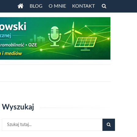
Przejdź
BLOG
O MNIE
KONTAKT
do
treści
Wyszukaj