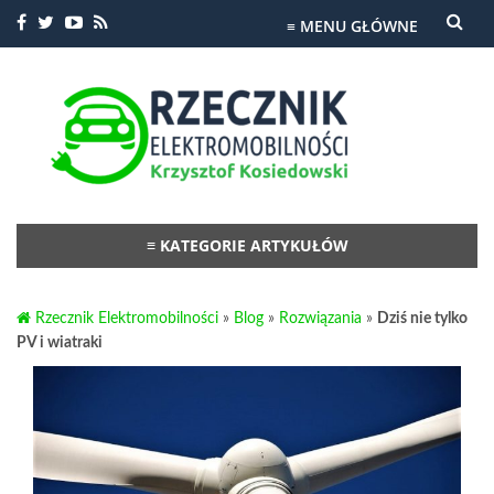
≡ MENU GŁÓWNE
Przejdź
do
treści
≡ KATEGORIE ARTYKUŁÓW
Przejdź
do
Rzecznik Elektromobilności
»
Blog
»
Rozwiązania
»
Dziś nie tylko
treści
PV i wiatraki