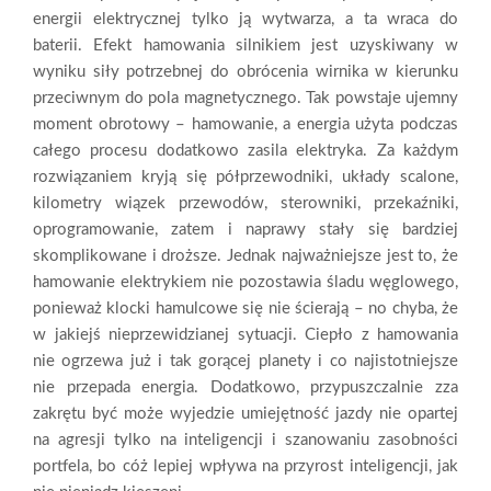
energii elektrycznej tylko ją wytwarza, a ta wraca do
baterii. Efekt hamowania silnikiem jest uzyskiwany w
wyniku siły potrzebnej do obrócenia wirnika w kierunku
przeciwnym do pola magnetycznego. Tak powstaje ujemny
moment obrotowy – hamowanie, a energia użyta podczas
całego procesu dodatkowo zasila elektryka. Za każdym
rozwiązaniem kryją się półprzewodniki, układy scalone,
kilometry wiązek przewodów, sterowniki, przekaźniki,
oprogramowanie, zatem i naprawy stały się bardziej
skomplikowane i droższe. Jednak najważniejsze jest to, że
hamowanie elektrykiem nie pozostawia śladu węglowego,
ponieważ klocki hamulcowe się nie ścierają – no chyba, że
w jakiejś nieprzewidzianej sytuacji. Ciepło z hamowania
nie ogrzewa już i tak gorącej planety i co najistotniejsze
nie przepada energia. Dodatkowo, przypuszczalnie zza
zakrętu być może wyjedzie umiejętność jazdy nie opartej
na agresji tylko na inteligencji i szanowaniu zasobności
portfela, bo cóż lepiej wpływa na przyrost inteligencji, jak