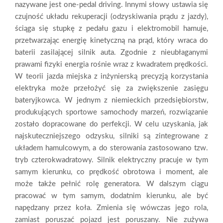
nazywane jest one-pedal driving. Innymi słowy ustawia się
czujność układu rekuperacji (odzyskiwania prądu z jazdy),
ściąga się stupkę z pedału gazu i elektromobil hamuje,
przetwarzając energię kinetyczną na prąd, który wraca do
baterii zasilającej silnik auta. Zgodnie z nieubłaganymi
prawami fizyki energia rośnie wraz z kwadratem prędkości.
W teorii jazda miejska z inżynierską precyzją korzystania
elektryka może przełożyć się za zwiększenie zasięgu
bateryjkowca. W jednym z niemieckich przedsiębiorstw,
produkujących sportowe samochody marzeń, rozwiązanie
zostało dopracowane do perfekcji. W celu uzyskania, jak
najskuteczniejszego odzysku, silniki są zintegrowane z
układem hamulcowym, a do sterowania zastosowano tzw.
tryb czterokwadratowy. Silnik elektryczny pracuje w tym
samym kierunku, co prędkość obrotowa i moment, ale
może także pełnić rolę generatora. W dalszym ciągu
pracować w tym samym, dodatnim kierunku, ale być
napędzany przez koła. Zmienia się wówczas jego rola,
zamiast poruszać pojazd jest poruszany. Nie zużywa