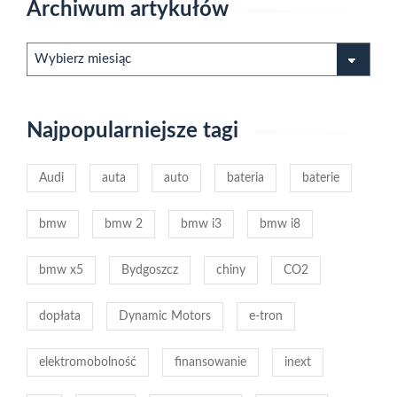
Archiwum artykułów
Archiwum
artykułów
Najpopularniejsze tagi
Audi
auta
auto
bateria
baterie
bmw
bmw 2
bmw i3
bmw i8
bmw x5
Bydgoszcz
chiny
CO2
dopłata
Dynamic Motors
e-tron
elektromobolność
finansowanie
inext